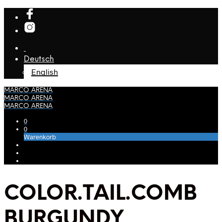
Deutsch
English
MARCO ARENA
MARCO ARENA
MARCO ARENA
0
0
Warenkorb
COLOR.TAIL.COMB
BURGUNDY