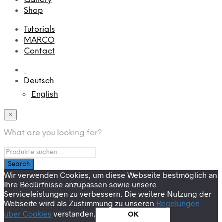
Shop
Tutorials
MARCO
Contact
Deutsch
English
×
What are you looking for?
Wir verwenden Cookies, um diese Webseite bestmöglich an
Ihre Bedürfnisse anzupassen sowie unsere
Serviceleistungen zu verbessern. Die weitere Nutzung der
Webseite wird als Zustimmung zu unseren
Regelungen
über Cookies
verstanden.
OK