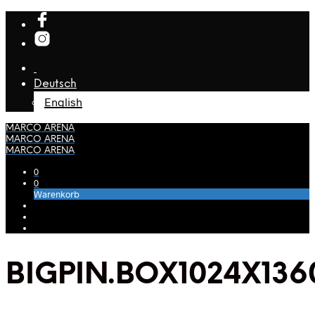
Deutsch
English
MARCO ARENA
MARCO ARENA
MARCO ARENA
0
0
Warenkorb
BIGPIN.BOX1024X136